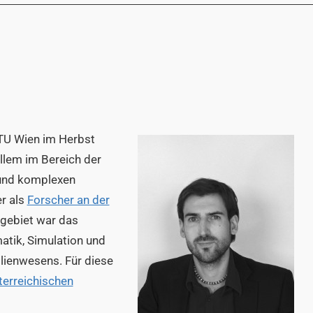
TU Wien im Herbst
llem im Bereich der
 und komplexen
er als
Forscher an der
sgebiet war das
atik, Simulation und
lienwesens. Für diese
erreichischen