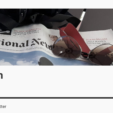
n
ter