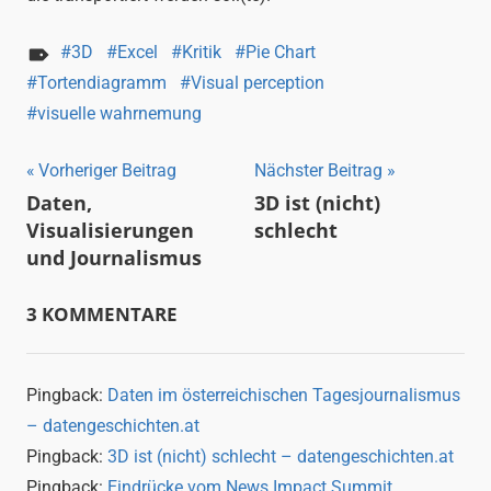
3D
Excel
Kritik
Pie Chart
Tortendiagramm
Visual perception
visuelle wahrnemung
Beitragsnavigation
Vorheriger Beitrag
Nächster Beitrag
Daten,
3D ist (nicht)
Visualisierungen
schlecht
und Journalismus
3 KOMMENTARE
Pingback:
Daten im österreichischen Tagesjournalismus
– datengeschichten.at
Pingback:
3D ist (nicht) schlecht – datengeschichten.at
Pingback:
Eindrücke vom News Impact Summit