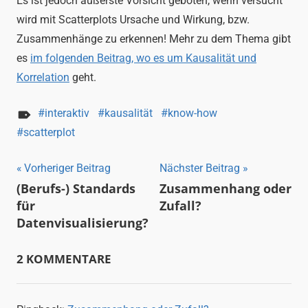
Es ist jedoch äußerste Vorsicht geboten, wenn versucht
wird mit Scatterplots Ursache und Wirkung, bzw.
Zusammenhänge zu erkennen! Mehr zu dem Thema gibt
es
im folgenden Beitrag, wo es um Kausalität und
Korrelation
geht.
interaktiv
kausalität
know-how
scatterplot
Beitragsnavigation
Vorheriger Beitrag
Nächster Beitrag
(Berufs-) Standards
Zusammenhang oder
für
Zufall?
Datenvisualisierung?
2 KOMMENTARE